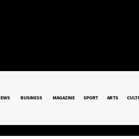
NIVERSALIS
NEWS
BUSINESS
MAGAZINE
SPORT
ARTS
CULT
SS
MAGAZINE
SPORT
ARTS
CULTURE