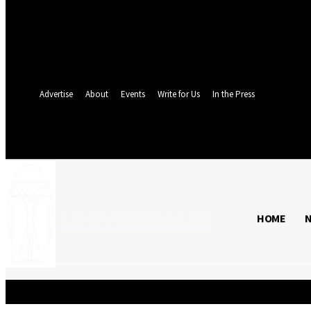
Ați uitat parola? obține ajutor
Recuperare parola
Recuperați-vă parola
adresa dvs de email
O parola va fi trimisă pe adresa dvs de email.
Advertise
About
Events
Write for Us
In the Press
U
duminică, 9 august 2026
C
24.2
București
UNIVERSALIS
HOME
HOME
NEWS
BUSINE