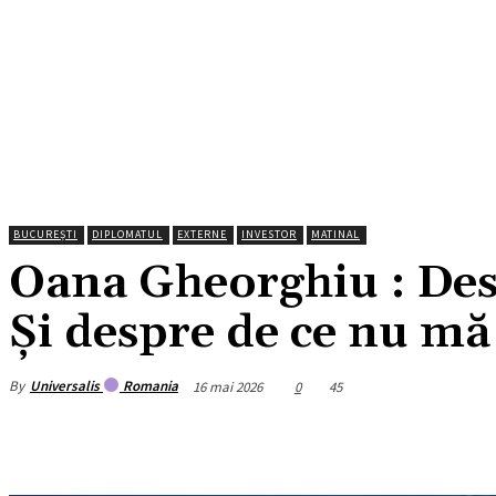
BUCUREȘTI
DIPLOMATUL
EXTERNE
INVESTOR
MATINAL
Oana Gheorghiu : Des
Și despre de ce nu mă
By
Universalis
Romania
16 mai 2026
0
45