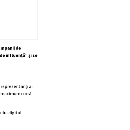
campanii de
de influență” și se
 reprezentanți ai
e, maximum o oră.
ului digital