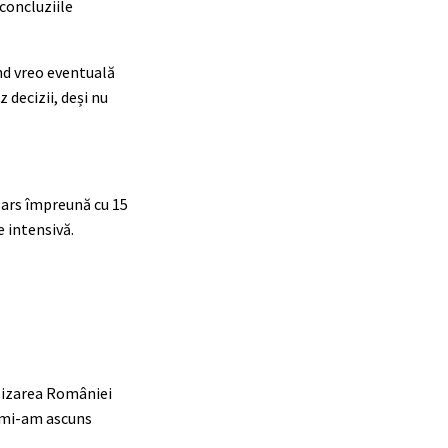
 concluziile
ind vreo eventuală
 decizii, deși nu
a ars împreună cu 15
e intensivă.
alizarea României
u mi-am ascuns