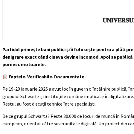
𝐔𝐍𝐈𝐕𝐄𝐑𝐒𝐔
Partidul primește bani publici și îi folosește pentru a plăti 
denigrare exact când cineva devine incomod. Apoi se publică un
pornesc motoarele.
Faptele. Verificabile. Documentate.
Pe 19-20 ianuarie 2026 a avut loc în guvern o întâlnire publică, 
grupului Schwartz și instituțiile române implicate în digitaliza
Restul au fost discuții tehnice între specialiști.
De ce grupul Schwartz? Peste 30.000 de locuri de muncă în România
european, orientat către suveranitate digitală. Un proiect din ca