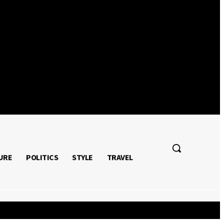
Autentificați-vă / Înregistrați-vă
mapamond
media
mapamond
media
URE
POLITICS
STYLE
TRAVEL
POLITICS
STYLE
TRAVEL