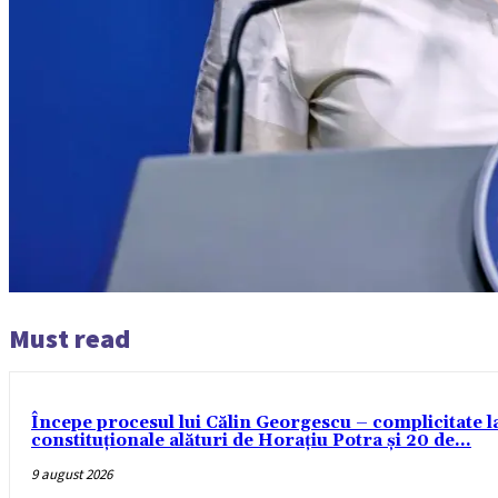
Must read
Începe procesul lui Călin Georgescu – complicitate l
constituționale alături de Horațiu Potra și 20 de...
9 august 2026