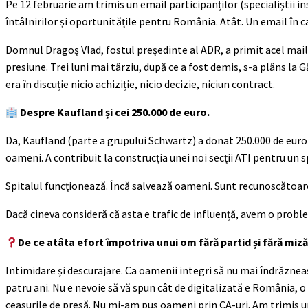
Pe 12 februarie am trimis un email participanților (specialiștii inst
întâlnirilor și oportunitățile pentru România. Atât. Un email în c
Domnul Dragoș Vlad, fostul președinte al ADR, a primit acel mail p
presiune. Trei luni mai târziu, după ce a fost demis, s-a plâns la G
era în discuție nicio achiziție, nicio decizie, niciun contract.
Despre Kaufland și cei 250.000 de euro.
Da, Kaufland (parte a grupului Schwartz) a donat 250.000 de euro 
oameni. A contribuit la construcția unei noi secții ATI pentru un s
Spitalul funcționează. Încă salvează oameni. Sunt recunoscătoare
Dacă cineva consideră că asta e trafic de influență, avem o probl
De ce atâta efort împotriva unui om fără partid și fără miză
Intimidare și descurajare. Ca oamenii integri să nu mai îndrăzne
patru ani. Nu e nevoie să vă spun cât de digitalizată e România, 
ceasurile de presă. Nu mi-am pus oameni prin CA-uri. Am trimis un 