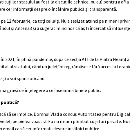
ituțiilor statului au fost la discuțiile tehnice, nu eu) pentru a afla
are cer informații despre o întâlnire publică și transparentă.
e 12 februarie, ca toți ceilalți. Nu a sesizat atunci pe nimeni priv
ândul și Antena3 și a sugerat mincinos că aș fi încercat să influențez
în 2021, în plină pandemie, după ce secția ATI de la Piatra Neamț 
pital al statului, când un județ întreg rămăsese fără acces la terapi
 și o voi spune oricând.
emă gravă de înțelegere a ce înseamnă binele public.
 politică?
ască să se implice. Domnul Vlad a condus Autoritatea pentru Digit
o vedeți pe pielea voastră. Eu nu m-am plimbat cu jeturi private. N
email ca să cer informații despre întâlniri publice.