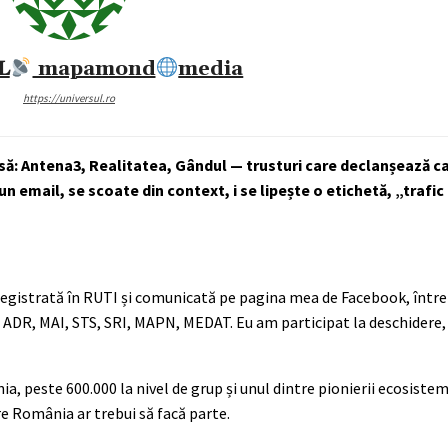
𝐋
mapamond
media
https://universul.ro
presă: Antena3, Realitatea, Gândul — trusturi care declanșează 
 email, se scoate din context, i se lipește o etichetă, „trafic 
înregistrată în RUTI și comunicată pe pagina mea de Facebook, între
re: ADR, MAI, STS, SRI, MAPN, MEDAT. Eu am participat la deschider
, peste 600.000 la nivel de grup și unul dintre pionierii ecosistem
re România ar trebui să facă parte.