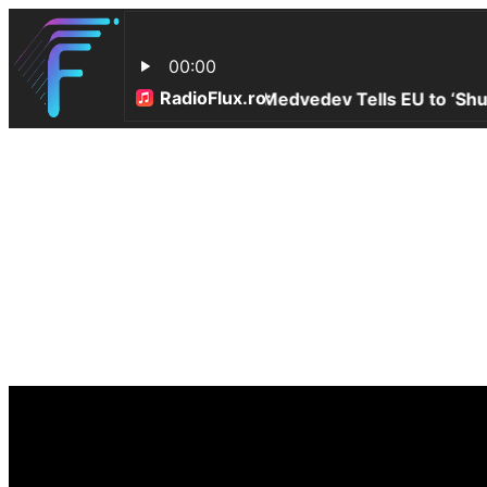
Conectare
Bine ați venit! Autentificați-vă in contul dvs
numele dvs de utilizator
parola dvs